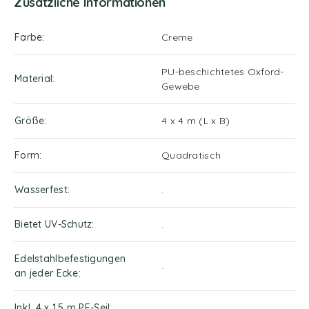
Zusätzliche Informationen
Farbe
Creme
PU-beschichtetes Oxford-
Material
Gewebe
Größe
4 x 4 m (L x B)
Form
Quadratisch
Wasserfest
.
Bietet UV-Schutz
.
Edelstahlbefestigungen
.
an jeder Ecke
Inkl. 4 x 1,5 m PE-Seil
.