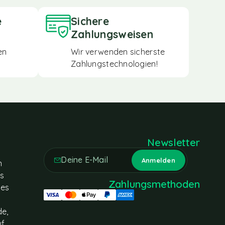
e
Sichere
Zahlungsweisen
en
Wir verwenden sicherste
Zahlungstechnologien!
Newsletter
n
es
Zahlungsmethoden
tes
de,
uf