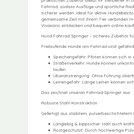
praktischen Zubehör bleibt Ihr Vierbeiner i
Fahrrad, sodass Ausflüge und sportliche Ra
sicherer werden. Ideal für aktive Hundebesit
gemeinsame Zeit mit ihrem Tier verbinden mö
Vivasano entdecken und bequem online kauf
Hund Fahrrad Springer – sicheres Zubehör 
Freilaufende Hunde am Fahrrad sind gefährd
Speichengefahr: Pfoten können sich in
Straßenverkehr: Hunde können unkontro
laufen
Überanstrengung: Ohne Führung überfo
Leinengefahr: Lange Leinen können sic
Das zeichnet unseren Fahrrad-Springer aus:
Robuste Stahl-Konstruktion
Gefertigt aus stabilem, pulverbeschichtetem S
Langlebig & kippsicher: Hält auch kräf
Rostgeschützt: Durch hochwertige Pulv