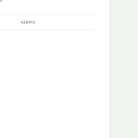
er
.
428413