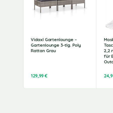
Vidaxl Gartenlounge –
Mosk
Gartenlounge 3-tlg. Poly
Tasc
Rattan Grau
2,2 
für 
Out
129,99
€
24,