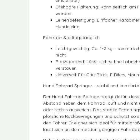
einstellbar)
Drehbare Halterung: Kann seitlich am
werden
Leinenbefestigung: Einfacher Karabine
Hundeleine
Fahrrad- & alltagstauglich
Leichtgewichtig: Ca. 1-2 kg – beeinträc
nicht
Platzsparend: Lässt sich schnell abne
verstauen
Universell: Für City-Bikes, E-Bikes, Mou
Hund Fahrrad Springer – stabil und komforta
Der Hund Fahrrad Springer sorgt dafür, dass
Abstand neben dem Fahrrad läuft und nicht un
oder rechts ausweicht. Das stabile Federun
plötzliche Ruckbewegungen und schützt so 
den Fahrer. Er eignet sich ideal für mittelgr
lässt sich an den meisten gängigen Fahrräde