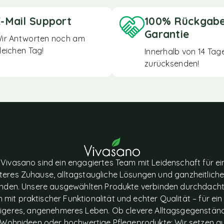
-Mail Support
100% Rückgab
Garantie
ir Antworten noch am
leichen Tag!
Innerhalb von 14 Tag
zurücksenden!
 Vivasano sind ein engagiertes Team mit Leidenschaft für ei
eres Zuhause, alltagstaugliche Lösungen und ganzheitlich
nden. Unsere ausgewählten Produkte verbinden durchdach
 mit praktischer Funktionalität und echter Qualität – für ein
igeres, angenehmeres Leben. Ob clevere Alltagsgegenstän
le Wohnideen oder hochwertige Pflegeprodukte: Wir setzen a