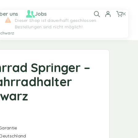
ber uns
Jobs
Schwarz
rrad Springer –
hrradhalter
hwarz
Garantie
 Deutschland