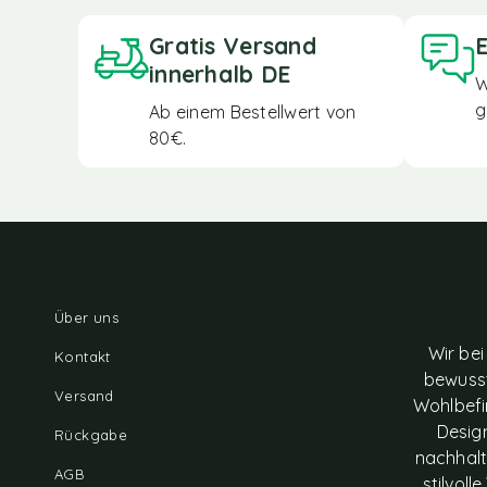
Gratis Versand
E
innerhalb DE
W
g
Ab einem Bestellwert von
80€.
Über uns
Wir bei
Kontakt
bewusst
Versand
Wohlbefi
Design
Rückgabe
nachhalt
AGB
stilvol