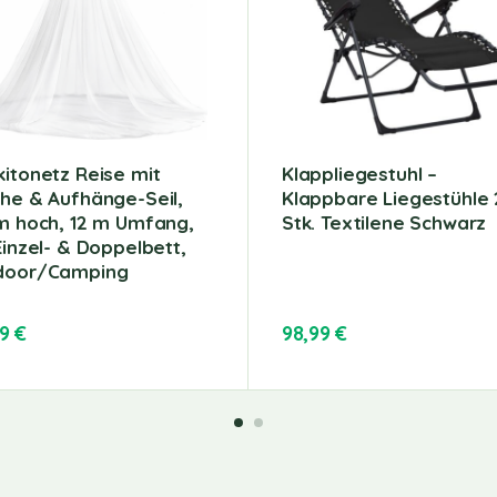
itonetz Reise mit
Klappliegestuhl –
he & Aufhänge-Seil,
Klappbare Liegestühle 
m hoch, 12 m Umfang,
Stk. Textilene Schwarz
Einzel- & Doppelbett,
door/Camping
99
€
98,99
€