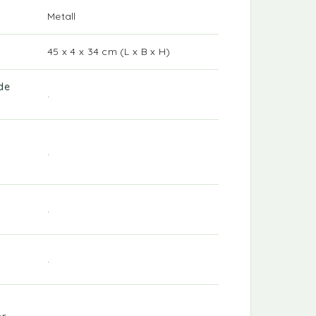
Metall
45 x 4 x 34 cm (L x B x H)
de
.
.
.
.