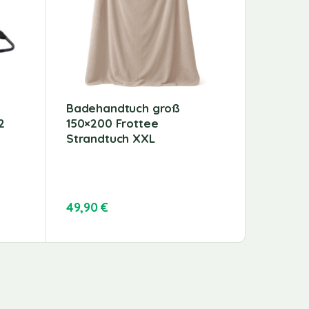
Badehandtuch groß
Balkon-
2
150×200 Frottee
Strandtuch XXL
49,90
€
27,59
€