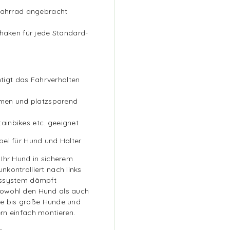
 Fahrrad angebracht
rhaken für jede Standard-
htigt das Fahrverhalten
hmen und platzsparend
ntainbikes etc. geeignet
bel für Hund und Halter
 Ihr Hund in sicherem
kontrolliert nach links
gssystem dämpft
sowohl den Hund als auch
oße bis große Hunde und
rn einfach montieren.