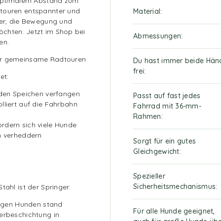
n optimalem Abstand zum
dtouren entspannter und
Material
zer, die Bewegung und
chten. Jetzt im Shop bei
Abmessungen
en.
für gemeinsame Radtouren
Du hast immer beide Hän
frei
et:
 den Speichen verfangen
Passt auf fast jedes
lliert auf die Fahrbahn
Fahrrad mit 36-mm-
Rahmen
rdern sich viele Hunde
h verheddern
Sorgt für ein gutes
Gleichgewicht
Spezieller
Sicherheitsmechanismus
tahl ist der Springer:
tigen Hunden stand
Für alle Hunde geeignet,
erbeschichtung in