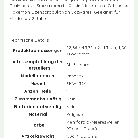
Trainings ist Snorlax bereit für ein Nickerchen. Offizielles
Pokémon-Lizenzprodukt von Jazwares. Geeignet für
Kinder ab 2 Jahren
Technische Details
‎22,86 x 45,72 x 24,13 cm; 1,06
Produktabmessungen
Kilogramm
Altersempfehlung des
‎Ab 3 Jahren
Herstellers
Modellnummer
‎PKW4324
Modell
‎PKW4324
Anzahl Teile
‎1
Zusammenbau nötig
‎Nein
Batterien notwendig
‎Nein
Material
‎Polyester
‎Mehrfarbig/Meereswellen
Farbe
(Ocean Tides)
Artikelgewicht
‎1,06 Kilograms