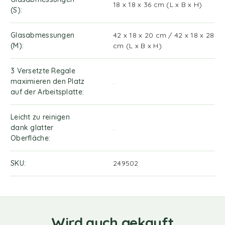
18 x 18 x 36 cm (L x B x H)
(S)
Glasabmessungen
42 x 18 x 20 cm / 42 x 18 x 28
(M)
cm (L x B x H)
3 Versetzte Regale
maximieren den Platz
.
auf der Arbeitsplatte
Leicht zu reinigen
dank glatter
.
Oberfläche
SKU
249502
Wird auch gekauft