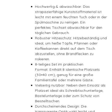
Hochwertig & abwaschbar: Das
strapazierfähige Kunststoffmaterial ist
leicht mit einem feuchten Tuch oder in der
Spülmaschine zu reinigen. Ein
perfektes Tischset abwaschbar für den
täglichen Gebrauch.
Robuster Hitzeschutz: Hitzebeständig und
ideal, um heiße Töpfe, Pfannen oder
Kaffeekannen direkt auf dem Tisch
abzustellen, ohne Brandflecken zu
riskieren.
8-teiliges Set im praktischen
Format: Enthält 8 identische Platzsets
(30×40 cm), genug für eine große
Familientafel oder mehrere Gäste.
Vielseitig nutzbar: Neben dem Einsatz als
Platzset ideal als Schreibtischunterlage,
Bastelunterlage oder zum Schutz von
Beistelltischen.
Durchscheinendes Design: Die
transparente Optik wirkt leicht und