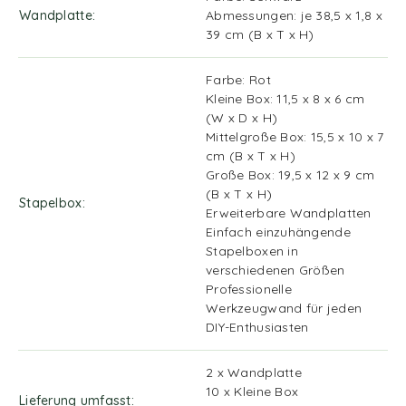
Wandplatte
Abmessungen: je 38,5 x 1,8 x
39 cm (B x T x H)
Farbe: Rot
Kleine Box: 11,5 x 8 x 6 cm
(W x D x H)
Mittelgroße Box: 15,5 x 10 x 7
cm (B x T x H)
Große Box: 19,5 x 12 x 9 cm
(B x T x H)
Stapelbox
Erweiterbare Wandplatten
Einfach einzuhängende
Stapelboxen in
verschiedenen Größen
Professionelle
Werkzeugwand für jeden
DIY-Enthusiasten
2 x Wandplatte
10 x Kleine Box
Lieferung umfasst