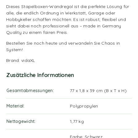
Dieses Stapelboxen-Wandregal ist die perfekte Lösung für
alle, die endlich Ordnung in Werkstatt, Garage oder
Hobbykeller schaffen möchten. Es ist robust, flexibel und
sieht dabei noch professionell aus – made in Germany
Quality zu einem fairen Preis.
Bestellen Sie noch heute und verwandeln Sie Chaos in
System!
Brand: vidaXL
Zusätzliche Informationen
Gesamtabmessungen
77 x 1,8 x 39 cm (B x T x H)
Material
Polypropylen
Nettogewicht
1,77 kg
Farbe: Schwarz