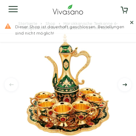
Startseite
Shop
Marokkanische Teekanne 6-
teiliges türkisches Kaffeetassen-Set mit Kanne