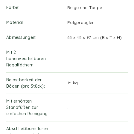
Farbe
Beige und Taupe
Material
Polypropylen
Abmessungen
65 x 45 x 97 cm (B x T x H)
Mit 2
höhenverstellbaren
.
Regalfächern
Belastbarkeit der
15 kg
Böden (pro Stück)
Mit erhöhten
Standfüßen zur
.
einfachen Reinigung
Abschließbare Türen