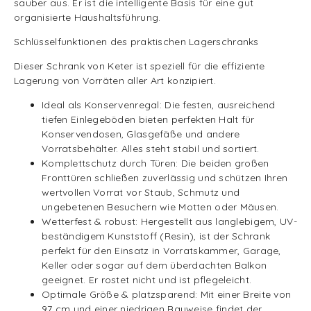
sauber aus. Er ist die intelligente Basis für eine gut
organisierte Haushaltsführung.
Schlüsselfunktionen des praktischen Lagerschranks
Dieser Schrank von Keter ist speziell für die effiziente
Lagerung von Vorräten aller Art konzipiert.
Ideal als Konservenregal: Die festen, ausreichend
tiefen Einlegeböden bieten perfekten Halt für
Konservendosen, Glasgefäße und andere
Vorratsbehälter. Alles steht stabil und sortiert.
Komplettschutz durch Türen: Die beiden großen
Fronttüren schließen zuverlässig und schützen Ihren
wertvollen Vorrat vor Staub, Schmutz und
ungebetenen Besuchern wie Motten oder Mäusen.
Wetterfest & robust: Hergestellt aus langlebigem, UV-
beständigem Kunststoff (Resin), ist der Schrank
perfekt für den Einsatz in Vorratskammer, Garage,
Keller oder sogar auf dem überdachten Balkon
geeignet. Er rostet nicht und ist pflegeleicht.
Optimale Größe & platzsparend: Mit einer Breite von
97 cm und einer niedrigen Bauweise findet der