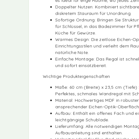
es ideal für enge Räume, wo jedes Zent
Doppelter Nutzen: Kombiniert sichtbar
diskretem Stauraum für Unordnung.
Sofortige Ordnung: Bringen Sie Struktu
für Schlüssel, in das Badezimmer für P
Küche für Gewürze.
Warmes Design: Die zeitlose Eichen-Opt
Einrichtungsstilen und verleiht dem Ra
natürliche Note.
Einfache Montage: Das Regal ist schne
und sofort einsatzbereit.
Wichtige Produkteigenschaften
Maße: 60 cm (Breite) x 23,5 cm (Tiefe)
Perfektes, schmales Wandregal mit Sc
Material: Hochwertiges MDF in robuster
ansprechender Eichen-Optik-Oberfläch
Aufbau: Enthält ein offenes Fach und ein
leichtgängige Schublade.
Lieferumfang: Alle notwendigen Montag
Aufbauanleitung sind enthalten.