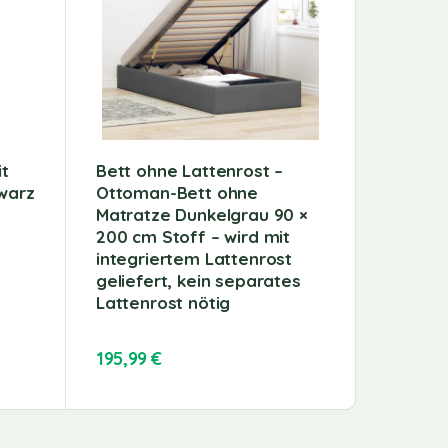
it
Bett ohne Lattenrost –
Schreib
warz
Ottoman-Bett ohne
Monitor
Matratze Dunkelgrau 90 ×
100x30
200 cm Stoff – wird mit
integriertem Lattenrost
geliefert, kein separates
Lattenrost nötig
195,99
€
55,99
€