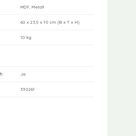
MDF, Metall
60 x 23,5 x 10 cm (B x T x H)
10 kg
.
ch
Ja
330261