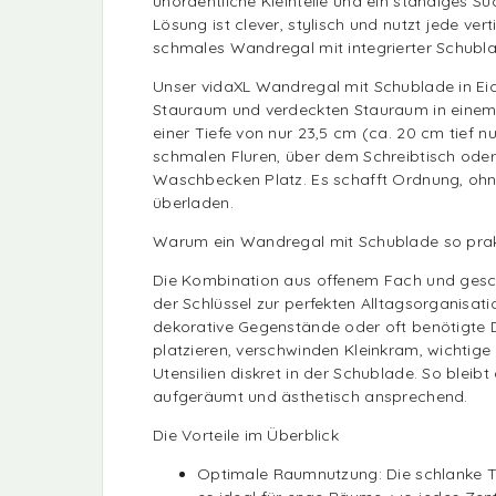
unordentliche Kleinteile und ein ständiges Su
Lösung ist clever, stylisch und nutzt jede vert
schmales Wandregal mit integrierter Schubl
Unser vidaXL Wandregal mit Schublade in Eic
Stauraum und verdeckten Stauraum in einem 
einer Tiefe von nur 23,5 cm (ca. 20 cm tief nu
schmalen Fluren, über dem Schreibtisch od
Waschbecken Platz. Es schafft Ordnung, oh
überladen.
Warum ein Wandregal mit Schublade so prakt
Die Kombination aus offenem Fach und gesc
der Schlüssel zur perfekten Alltagsorganisat
dekorative Gegenstände oder oft benötigte D
platzieren, verschwinden Kleinkram, wichtig
Utensilien diskret in der Schublade. So bleib
aufgeräumt und ästhetisch ansprechend.
Die Vorteile im Überblick
Optimale Raumnutzung: Die schlanke T