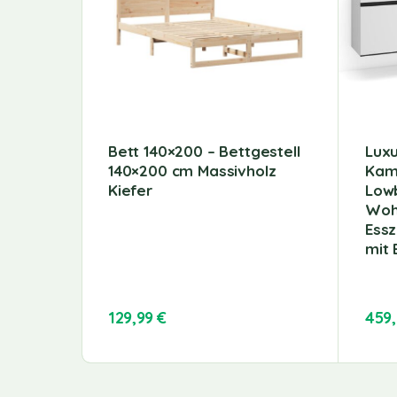
Bett 140×200 – Bettgestell
Lux
140×200 cm Massivholz
Kam
Kiefer
Lowb
Woh
Ess
mit 
129,99
€
459