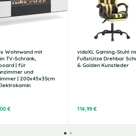
us Wohnwand mit
vidaXL Gaming-Stuhl m
in TV-Schrank,
Fußstütze Drehbar Sch
oard | für
& Golden Kunstleder
nzimmer und
zimmer | 200x45x35cm
Elektrokamin
,00
€
114,99
€