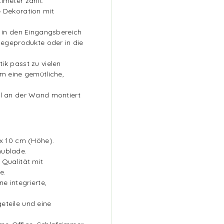
imeter zählt.
e Dekoration mit
r in den Eingangsbereich
flegeprodukte oder in die
ik passt zu vielen
um eine gemütliche,
ll an der Wand montiert
 x 10 cm (Höhe).
hublade.
 Qualität mit
e.
e integrierte,
eteile und eine