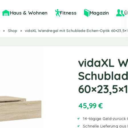
Haus & Wohnen
Fitness
Magazin
Ü
e
Shop
vidaXL Wandregal mit Schublade Eichen-Optik 60×23,5×
vidaXL W
Schublad
60×23,5×
45,99
€
14-tägige Geld-zurück 
Schnelle Lieferung aus