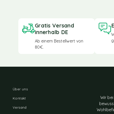
Gratis Versand
E
innerhalb DE
W
g
Ab einem Bestellwert von
80€.
Über uns
Wir bei
Kontakt
bewusst
Versand
Wohlbefi