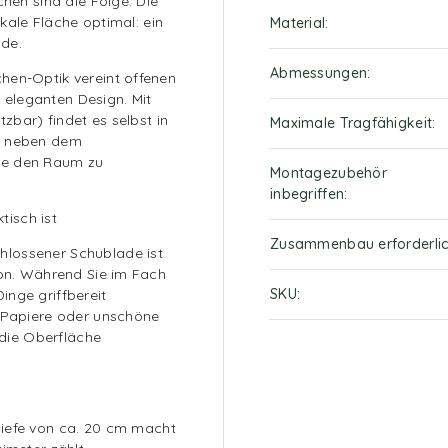
chen sind die Folge. Die
ikale Fläche optimal: ein
Material
ade.
Abmessungen
hen-Optik vereint offenen
eleganten Design. Mit
tzbar) findet es selbst in
Maximale Tragfähigkeit
er neben dem
ne den Raum zu
Montagezubehör
inbegriffen
isch ist
Zusammenbau erforderli
hlossener Schublade ist
ion. Während Sie im Fach
SKU
inge griffbereit
e Papiere oder unschöne
t die Oberfläche
iefe von ca. 20 cm macht