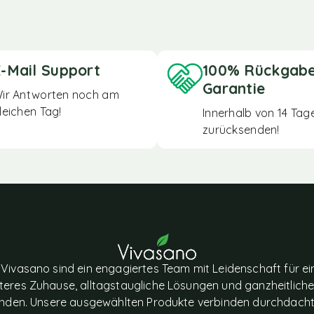
-Mail Support
100% Rückgab
Garantie
ir Antworten noch am
leichen Tag!
Innerhalb von 14 Tag
zurücksenden!
 Vivasano sind ein engagiertes Team mit Leidenschaft für ei
eres Zuhause, alltagstaugliche Lösungen und ganzheitlich
nden. Unsere ausgewählten Produkte verbinden durchdach