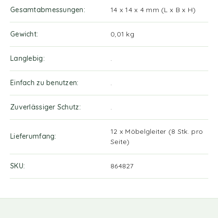
Gesamtabmessungen
14 x 14 x 4 mm (L x B x H)
Gewicht
0,01 kg
Langlebig
.
Einfach zu benutzen
.
Zuverlässiger Schutz
.
12 x Möbelgleiter (8 Stk. pro
Lieferumfang
Seite)
SKU
864827