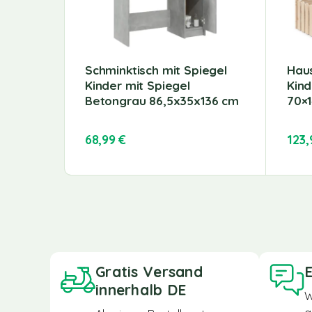
Schminktisch mit Spiegel
Haus
Kinder mit Spiegel
Kind
Betongrau 86,5x35x136 cm
70×1
68,99
€
123
Gratis Versand
E
innerhalb DE
W