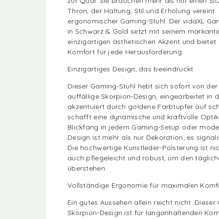
zur Qual. Sie brauchen mehr als nur einen Sit
Thron, der Haltung, Stil und Erholung vereint. 
ergonomischer Gaming-Stuhl. Der vidaXL Gam
in Schwarz & Gold setzt mit seinem markant
einzigartigen ästhetischen Akzent und biete
Komfort für jede Herausforderung.
Einzigartiges Design, das beeindruckt
Dieser Gaming-Stuhl hebt sich sofort von de
auffällige Skorpion-Design, eingearbeitet in
akzentuiert durch goldene Farbtupfer auf s
schafft eine dynamische und kraftvolle Optik
Blickfang in jedem Gaming-Setup oder mode
Design ist mehr als nur Dekoration; es signali
Die hochwertige Kunstleder-Polsterung ist nic
auch pflegeleicht und robust, um den täglic
überstehen.
Vollständige Ergonomie für maximalen Komf
Ein gutes Aussehen allein reicht nicht. Diese
Skorpion-Design ist für langanhaltenden Komf