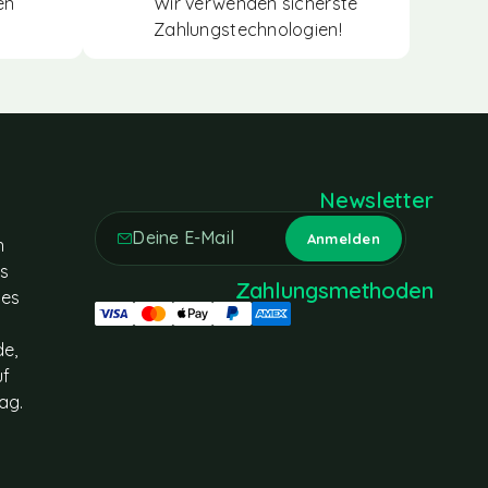
en
Wir verwenden sicherste
Zahlungstechnologien!
Newsletter
n
es
Zahlungsmethoden
tes
de,
uf
ag.