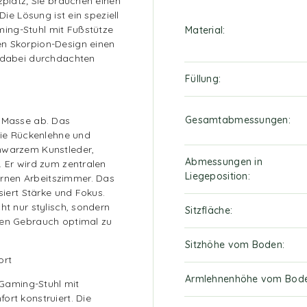
zplatz; Sie brauchen einen
Die Lösung ist ein speziell
ing-Stuhl mit Fußstütze
Material
en Skorpion-Design einen
t dabei durchdachten
Füllung
Gesamtabmessungen
r Masse ab. Das
 die Rückenlehne und
chwarzem Kunstleder,
Abmessungen in
. Er wird zum zentralen
Liegeposition
rnen Arbeitszimmer. Das
siert Stärke und Fokus.
ht nur stylisch, sondern
Sitzfläche
hen Gebrauch optimal zu
Sitzhöhe vom Boden
ort
Armlehnenhöhe vom Bod
r Gaming-Stuhl mit
ort konstruiert. Die