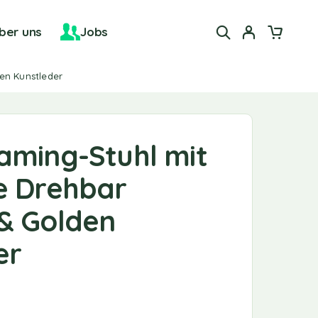
ber uns
Jobs
en Kunstleder
aming-Stuhl mit
e Drehbar
& Golden
er