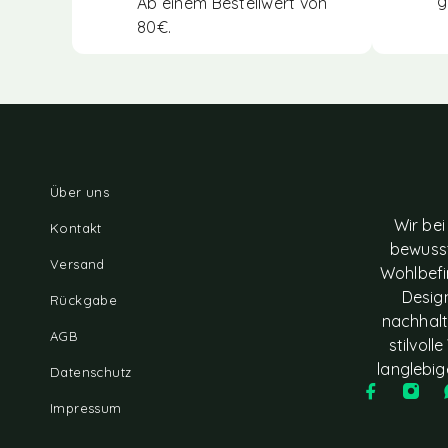
g
Ab einem Bestellwert von
80€.
Über uns
Wir bei
Kontakt
bewusst
Versand
Wohlbefi
Design
Rückgabe
nachhalt
AGB
stilvol
langlebig
Datenschutz
Impressum