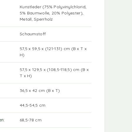
Kunstleder (75% Polyvinylchlorid,
5% Baumwolle, 20% Polyester),
Metall, Sperrholz
Schaumstoff
57,5 x 59,5 x (121-131) cm (B x T x
H)
57,5 x 129,5 x (108,5-118,5) cm (B x
T x H)
36,5 x 42 cm (B x T)
44,5-54,5 cm
en
68,5-78 cm