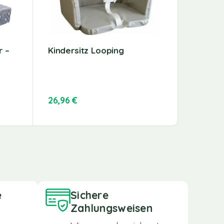
r –
Kindersitz Looping
Schuhr
Schwar
26,96
€
33,59
€
e
Sichere
Zahlungsweisen