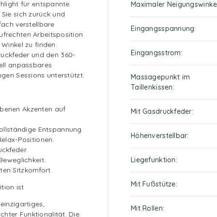
ghlight für entspannte
Maximaler Neigungswinke
 Sie sich zurück und
fach verstellbare
Eingangsspannung
ufrechten Arbeitsposition
 Winkel zu finden.
Eingangsstrom
uckfeder und den 360-
uell anpassbares
ngen Sessions unterstützt.
Massagepunkt im
Taillenkissen
rbenen Akzenten auf
Mit Gasdruckfeder
vollständige Entspannung.
Höhenverstellbar
Relax-Positionen.
uckfeder.
Beweglichkeit.
Liegefunktion
ten Sitzkomfort.
Mit Fußstütze
tion ist
einzigartiges,
Mit Rollen
hter Funktionalität. Die