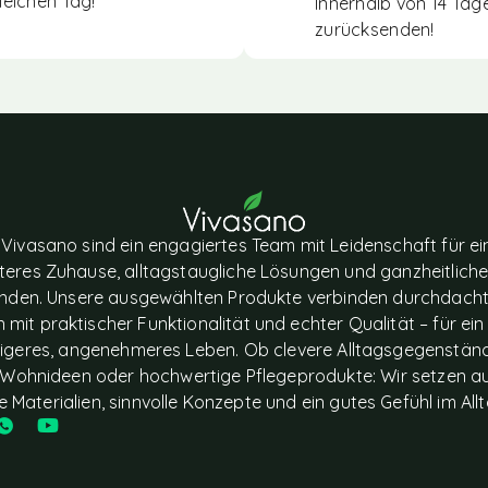
leichen Tag!
Innerhalb von 14 Tag
zurücksenden!
 Vivasano sind ein engagiertes Team mit Leidenschaft für ei
eres Zuhause, alltagstaugliche Lösungen und ganzheitlich
nden. Unsere ausgewählten Produkte verbinden durchdach
 mit praktischer Funktionalität und echter Qualität – für ein
igeres, angenehmeres Leben. Ob clevere Alltagsgegenstän
le Wohnideen oder hochwertige Pflegeprodukte: Wir setzen a
e Materialien, sinnvolle Konzepte und ein gutes Gefühl im Allt