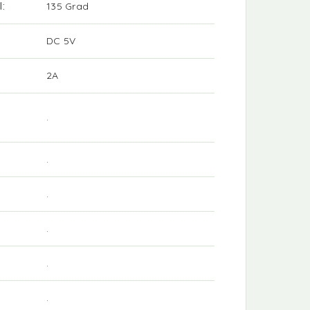
l
135 Grad
DC 5V
2A
.
.
.
.
.
.