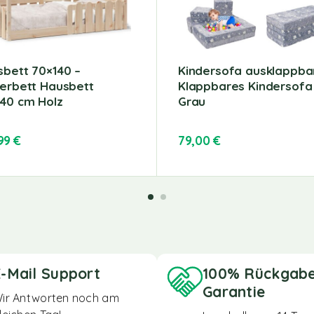
bett 70×140 –
Kindersofa ausklappba
erbett Hausbett
Klappbares Kindersofa
40 cm Holz
Grau
,99
€
79,00
€
-Mail Support
100% Rückgab
Garantie
ir Antworten noch am