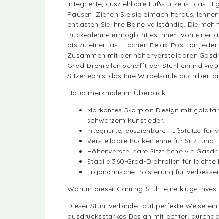
integrierte, ausziehbare Fußstütze ist das Hi
Pausen. Ziehen Sie sie einfach heraus, lehnen
entlasten Sie Ihre Beine vollständig. Die mehr
Rückenlehne ermöglicht es Ihnen, von einer a
bis zu einer fast flachen Relax-Position jeden
Zusammen mit der höhenverstellbaren Gasdr
Grad-Drehrollen schafft der Stuhl ein individ
Sitzerlebnis, das Ihre Wirbelsäule auch bei la
Hauptmerkmale im Überblick
Markantes Skorpion-Design mit goldfa
schwarzem Kunstleder.
Integrierte, ausziehbare Fußstütze für 
Verstellbare Rückenlehne für Sitz- und 
Höhenverstellbare Sitzfläche via Gasdr
Stabile 360-Grad-Drehrollen für leichte 
Ergonomische Polsterung für verbesser
Warum dieser Gaming-Stuhl eine kluge Investi
Dieser Stuhl verbindet auf perfekte Weise ein 
ausdrucksstarkes Design mit echter, durchdac