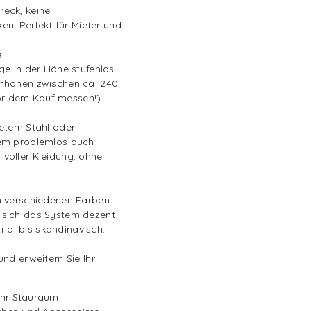
reck, keine
. Perfekt für Mieter und
e
ge in der Höhe stufenlos
umhöhen zwischen ca. 240
r dem Kauf messen!).
tetem Stahl oder
tem problemlos auch
voller Kleidung, ohne
in verschiedenen Farben
 sich das System dezent
trial bis skandinavisch.
und erweitern Sie Ihr
ehr Stauraum