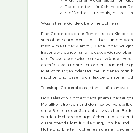
Praktischen Hakenleisten für Tas
Regalbrettern für Schuhe oder D
Stoffkörben für Schals, Mützen u
Was ist eine Garderobe ohne Bohren?
Eine Garderobe ohne Bohren ist ein Kleider-
sich ohne Schrauben und Dübeln an der Wan
lässt – meist per Klemm-, Klebe- oder Saug
Besonders beliebt sind Teleskop-Garderoben
und Decke oder zwischen zwei Wänden vers
ebenfalls kein Bohren erfordern. Dadurch eign
Mietwohnungen oder Räume, in denen man ke
möchte, und lassen sich flexibel umstellen od
Teleskop-Garderobensystem – höhenverstellbar
Das Teleskop-Garderobensystem überzeugt m
Metallkonstruktion und den flexibel verstellb
ohne Bohren oder Schrauben zwischen Bode
werden. Mehrere Ablageflächen und Kleiders
ausreichend Platz für Kleidung, Schuhe und 
Höhe und Breite machen es zu einer idealen W