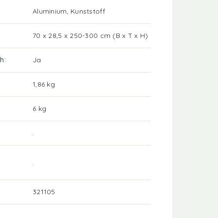
Aluminium, Kunststoff
70 x 28,5 x 250-300 cm (B x T x H)
ch
Ja
1,86 kg
6 kg
.
.
321105