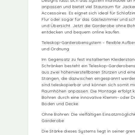
Designs lässt sich das System individuell a
anpassen und bietet viel Stauraum für Jack
Accessoires. Es eignet sich ideal für Schlafz
Flur oder sogar für das Gästezimmer und sc
und Übersicht. Jetzt die Garderobe ohne Bo
entdecken und bequem online kaufen.
Teleskop-Garderobensystem – flexible Aufbe
und Ordnung
Im Gegensatz zu fest installierten Kleiderst
Schränken besteht ein Teleskop-Garderoben
aus zwei höhenverstellbaren Stützen und ein
Stangen, die dazwischen eingespannt werden.
sind teleskopierbar und können sich somit m
Raumhöhen anpassen. Die Montage erfolgt 
Bohren durch eine innovative Klemm- oder 
Boden und Decke.
Ohne Bohren: Die vielfältigen Einsatzmöglichk
Garderobe
Die Stärke dieses Systems liegt in seiner gren