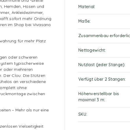
n Raumhöhe und -breite
en, Hemden, Hosen und
Material
immer, Ankleidezimmer,
hafft sofort mehr Ordnung
Maße
hren im Shop bei Vivasano
Zusammenbau erforderli
wahrung für mehr Platz
Nettogewicht
angen oder schweren
system typischerweise
Nutzlast (jeder Stange)
er oder mehreren
 Der Clou: Die Stützen
Verfügt über 2 Stangen
ühelos an verschiedene
komplett ohne
Druckmontage zwischen
Höhenverstellbar bis
maximal 3 m
eiten – Mehr als nur eine
SKU
zenlosen Vielseitigkeit: