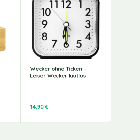
Wecker ohne Ticken –
Marokk
Leiser Wecker lautlos
teilige
Kaffee
Kanne
14,90
€
39,90
€