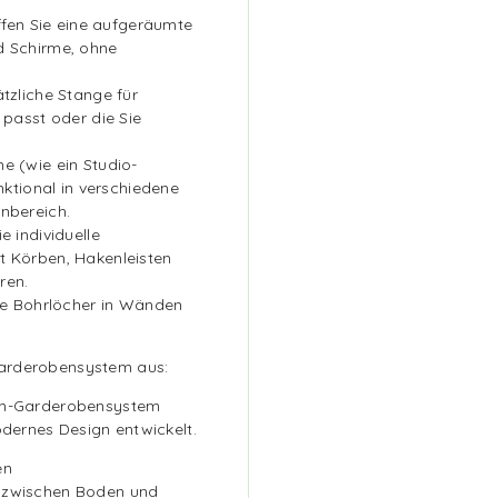
affen Sie eine aufgeräumte
d Schirme, ohne
tzliche Stange für
 passt oder die Sie
e (wie ein Studio-
nktional in verschiedene
nbereich.
e individuelle
t Körben, Hakenleisten
ren.
ine Bohrlöcher in Wänden
Garderobensystem aus:
ium-Garderobensystem
odernes Design entwickelt.
en
 zwischen Boden und