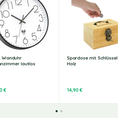
k Wanduhr
Spardose mit Schlüssel
nzimmer lautlos
Holz
90
€
14,90
€