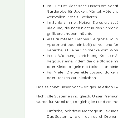
Im Flur: Der klassische Einsatzort. Sch
Garderobe für Jacken, Mäntel, Hüte un
wertvollen Platz zu verlieren.
Im Schlafzimmer: Nutzen Sie es als zusä
Kleidung, die noch nicht in den Schrank
griffbereit haben möchten.
Als Raumteiler: Trennen Sie große Räum
Apartment oder ein Loft) stilvoll und fu
Bereiche, z.B. eine Schlafecke vom Woh
In der Wohnungseinrichtung: Kreieren Si
Regalsysteme, indem Sie die Stange mi
oder Kleiderbügeln mit Haken kombinie
Für Mieter: Die perfekte Lösung, da ke
oder Decken zurückbleiben.
Das zeichnet unser hochwertiges Teleskop-
Nicht alle Systeme sind gleich. Unser Prem
wurde für Stabilität, Langlebigkeit und ein m
Einfache, bohrfreie Montage in Sekund
Das System wird einfach durch Drehen