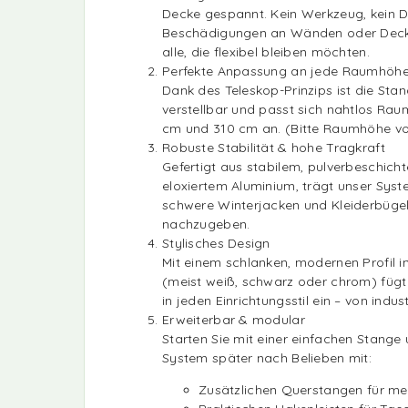
Decke gespannt. Kein Werkzeug, kein D
Beschädigungen an Wänden oder Decken
alle, die flexibel bleiben möchten.
Perfekte Anpassung an jede Raumhöh
Dank des Teleskop-Prinzips ist die Stan
verstellbar und passt sich nahtlos Ra
cm und 310 cm an. (Bitte Raumhöhe vo
Robuste Stabilität & hohe Tragkraft
Gefertigt aus stabilem, pulverbeschich
eloxiertem Aluminium, trägt unser Sys
schwere Winterjacken und Kleiderbügel 
nachzugeben.
Stylisches Design
Mit einem schlanken, modernen Profil 
(meist weiß, schwarz oder chrom) fügt
in jeden Einrichtungsstil ein – von indus
Erweiterbar & modular
Starten Sie mit einer einfachen Stange 
System später nach Belieben mit:
Zusätzlichen Querstangen für m