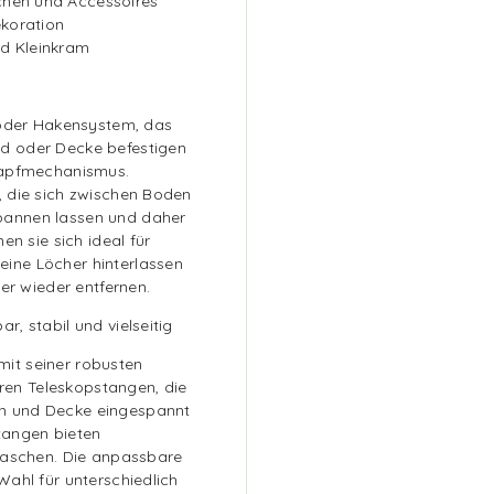
chen und Accessoires
ekoration
nd Kleinkram
 oder Haken­system, das
d oder Decke befestigen
napfmechanismus.
, die sich zwischen Boden
pannen lassen und daher
en sie sich ideal für
ine Löcher hinterlassen
er wieder entfernen.
, stabil und vielseitig
it seiner robusten
aren Teleskopstangen, die
n und Decke eingespannt
tangen bieten
Taschen. Die anpassbare
ahl für unterschiedlich