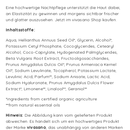
Eine hochwertige Nachtpflege unterstützt die Haut dabei,
an Elastizität zu gewinnen und morgens sichtbar frischer
und glatter auszusehen. Jetzt im vivasano Shop kaufen.
Inhaltsstoffe:
Aqua, Hellianthus Annuus Seed Oil*, Glycerin, Alcohol*,
Potassium Cetyl Phosphate, Cocoglycerides, Cetearyl
Alcohol, Coco-Caprylate, Hydogenated Palmglycerides,
Beta Vulgaris Root Extract, Fructooligosaccharides,
Prunus Amygdalus Dulcis Oil*, Prunus Armeniaca Kernel
Oil*, Sodium Levulinate, Tocopherol, Potassium Lactate,
Levulinic Acid, Parfum**, Sodium Anisate, Lactic Acid,
Sodium Hyaluronate, Prunus Amygdalus Dulcis Flower
Extract*, Limonene**, Linalool**, Geraniol**
*ingredients from certified organic agriculture
**from natural essential oils
Hinweis:
Die Abbildung kann vom gelieferten Produkt
abweichen. Es handelt sich um ein hochwertiges Produkt
der Marke
vivasano
, das unabhängig von anderen Marken