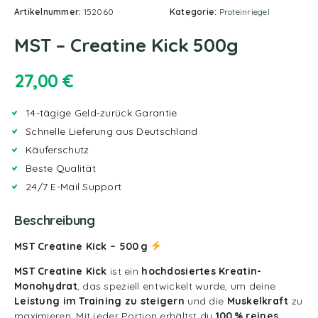
Artikelnummer:
152060
Kategorie:
Proteinriegel
MST – Creatine Kick 500g
27,00
€
14-tägige Geld-zurück Garantie
Schnelle Lieferung aus Deutschland
Käuferschutz
Beste Qualität
24/7 E-Mail Support
Beschreibung
MST Creatine Kick – 500 g
MST Creatine Kick
ist ein
hochdosiertes Kreatin-
Monohydrat
, das speziell entwickelt wurde, um deine
Leistung im Training zu steigern
und die
Muskelkraft
zu
maximieren. Mit jeder Portion erhältst du
100 % reines