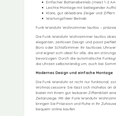
Einfacher Batteriebetrieb (meist 1-2 AA
Leichte Montage mit beiliegender Auf
Klare, gut ablesbare Zeiger und Ziffern
Wartungsfreier Betrieb
Funk Wanduhr Wohnzimmer lautlos – präzise
Die Funk Wanduhr Wohnzimmer lautlos über
eleganten, zeitlosen Design und passt perfe
Büro oder Schlafzimmer. Ihr lautloses Uhrwer
und eignet sich ideal für alle, die ein störung
bevorzugen. Durch die automatische Funksync
die Uhrzeit selbstständig um, auch bei Somme
Modernes Design und einfache Montage
Die Funk Wanduhr ist nicht nur funktional, son
Wohnaccessoire. Sie lässt sich mühelos an 
bietet mit ihrem gut lesbaren Ziffernblatt e
Zeitanzeige. Mit der Funk Wanduhr Wohnzim
bringen Sie Präzision und Ruhe in Ihr Zuhaus
bequem online kaufen.