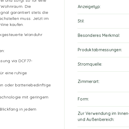
i und sorgt so für eine
m Wohnraum. Die
Anzeigetyp
gnal garantiert stets die
chstellen muss. Jetzt im
Stil
line kaufen.
nkgesteuerte Wanduhr
Besonderes Merkmal
Produktabmessungen
en:
ssung via DCF77-
Stromquelle
ür eine ruhige
Zimmerart
en oder batteriebedinftige
echnologie mit geringem
Form
 Blickfang in jedem
Zur Verwendung im Innen
und Außenbereich