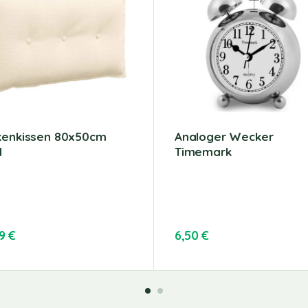
kenkissen 80x50cm
Analoger Wecker
d
Timemark
79
€
6,50
€