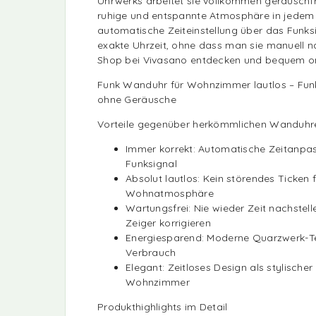
Uhrwerks arbeitet sie vollkommen geräuschfre
ruhige und entspannte Atmosphäre in jede
automatische Zeiteinstellung über das Funksi
exakte Uhrzeit, ohne dass man sie manuell na
Shop bei Vivasano entdecken und bequem on
Funk Wanduhr für Wohnzimmer lautlos – Fu
ohne Geräusche
Vorteile gegenüber herkömmlichen Wanduhr
Immer korrekt: Automatische Zeitanpa
Funksignal
Absolut lautlos: Kein störendes Ticken f
Wohnatmosphäre
Wartungsfrei: Nie wieder Zeit nachstell
Zeiger korrigieren
Energiesparend: Moderne Quarzwerk-T
Verbrauch
Elegant: Zeitloses Design als stylischer
Wohnzimmer
Produkthighlights im Detail