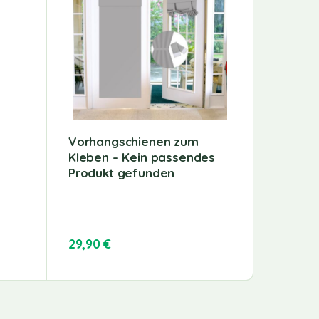
Vorhangschienen zum
Bettde
Kleben – Kein passendes
Ganzja
Produkt gefunden
Sonstig
cm Mikr
ohne B
29,90
€
56,99
€