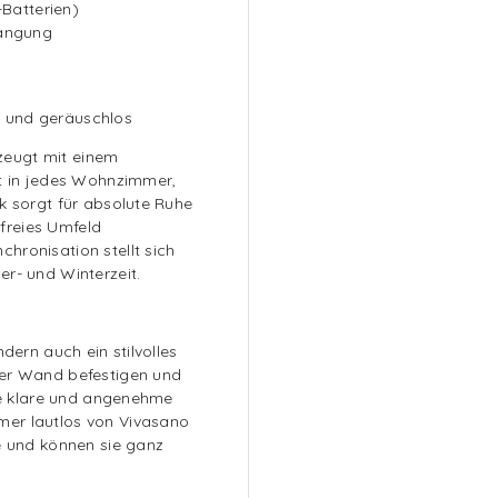
-Batterien)
hängung
 und geräuschlos
zeugt mit einem
kt in jedes Wohnzimmer,
k sorgt für absolute Ruhe
sfreies Umfeld
hronisation stellt sich
r- und Winterzeit.
dern auch ein stilvolles
der Wand befestigen und
ine klare und angenehme
mer lautlos von Vivasano
e und können sie ganz