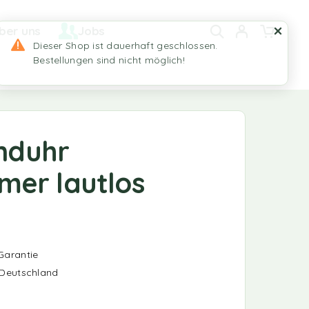
ber uns
Jobs
nduhr
er lautlos
Garantie
 Deutschland