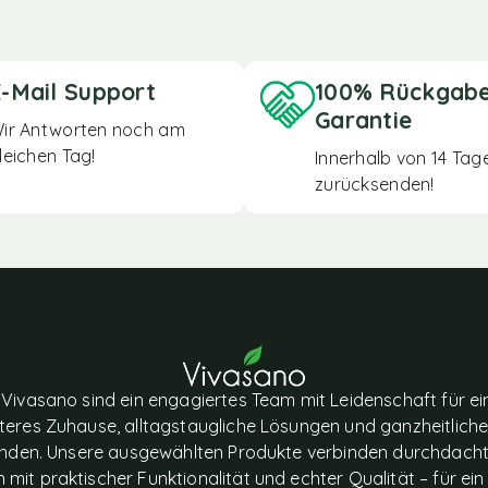
-Mail Support
100% Rückgab
Garantie
ir Antworten noch am
leichen Tag!
Innerhalb von 14 Tag
zurücksenden!
 Vivasano sind ein engagiertes Team mit Leidenschaft für ei
eres Zuhause, alltagstaugliche Lösungen und ganzheitlich
nden. Unsere ausgewählten Produkte verbinden durchdach
 mit praktischer Funktionalität und echter Qualität – für ein