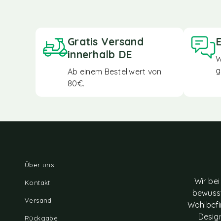
Gratis Versand
E
innerhalb DE
W
g
Ab einem Bestellwert von
80€.
Über uns
Wir bei
Kontakt
bewusst
Versand
Wohlbefi
Design
Rückgabe