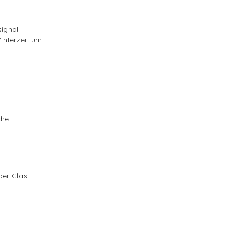
ignal
interzeit um
che
der Glas