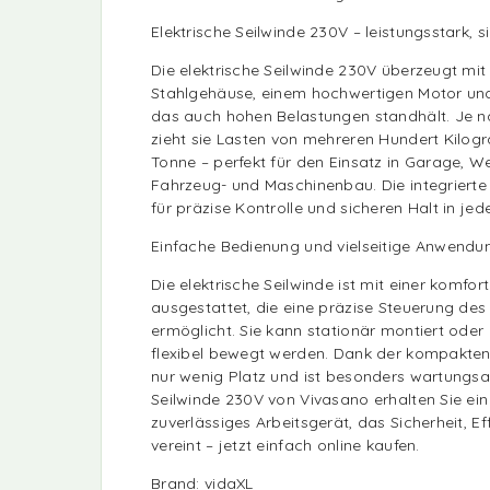
Elektrische Seilwinde 230V – leistungsstark, s
Die elektrische Seilwinde 230V überzeugt mi
Stahlgehäuse, einem hochwertigen Motor und 
das auch hohen Belastungen standhält. Je n
zieht sie Lasten von mehreren Hundert Kilog
Tonne – perfekt für den Einsatz in Garage, W
Fahrzeug- und Maschinenbau. Die integrierte
für präzise Kontrolle und sicheren Halt in jede
Einfache Bedienung und vielseitige Anwendu
Die elektrische Seilwinde ist mit einer komfo
ausgestattet, die eine präzise Steuerung d
ermöglicht. Sie kann stationär montiert oder
flexibel bewegt werden. Dank der kompakten
nur wenig Platz und ist besonders wartungsar
Seilwinde 230V von Vivasano erhalten Sie ein 
zuverlässiges Arbeitsgerät, das Sicherheit, E
vereint – jetzt einfach online kaufen.
Brand: vidaXL