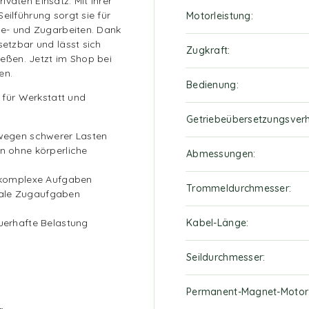
vaten Einsatz. Mit ihrer
eilführung sorgt sie für
Motorleistung
ebe- und Zugarbeiten. Dank
setzbar und lässt sich
Zugkraft
ßen. Jetzt im Shop bei
en.
Bedienung
r für Werkstatt und
Getriebeübersetzungsverh
ewegen schwerer Lasten
n ohne körperliche
Abmessungen
r komplexe Aufgaben
Trommeldurchmesser
tikale Zugaufgaben
uerhafte Belastung
Kabel-Länge
Seildurchmesser
Permanent-Magnet-Motor