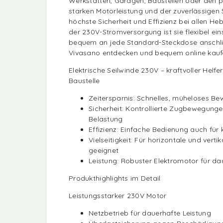
Werkstätten, Garagen, Baustellen oder den pri
starken Motorleistung und der zuverlässigen S
höchste Sicherheit und Effizienz bei allen H
der 230V-Stromversorgung ist sie flexibel ein
bequem an jede Standard-Steckdose anschlie
Vivasano entdecken und bequem online kauf
Elektrische Seilwinde 230V – kraftvoller Helfe
Baustelle
Zeitersparnis: Schnelles, müheloses B
Sicherheit: Kontrollierte Zugbewegunge
Belastung
Effizienz: Einfache Bedienung auch fü
Vielseitigkeit: Für horizontale und ver
geeignet
Leistung: Robuster Elektromotor für da
Produkthighlights im Detail
Leistungsstarker 230V Motor
Netzbetrieb für dauerhafte Leistung