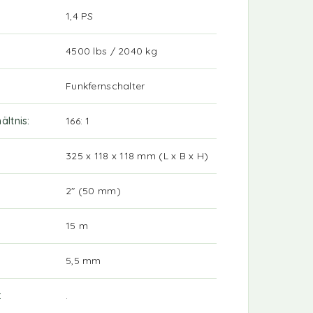
1,4 PS
4500 lbs / 2040 kg
Funkfernschalter
ältnis
166: 1
325 x 118 x 118 mm (L x B x H)
2" (50 mm)
15 m
5,5 mm
.