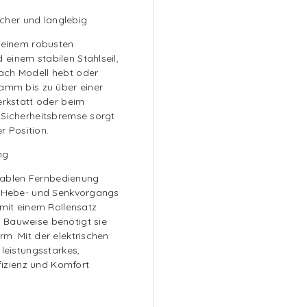
icher und langlebig
t einem robusten
einem stabilen Stahlseil,
ach Modell hebt oder
ramm bis zu über einer
erkstatt oder beim
 Sicherheitsbremse sorgt
r Position.
ng
rtablen Fernbedienung
es Hebe- und Senkvorgangs
 mit einem Rollensatz
 Bauweise benötigt sie
m. Mit der elektrischen
leistungsstarkes,
ffizienz und Komfort