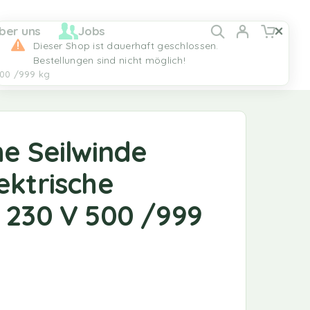
ber uns
Jobs
 500 /999 kg
he Seilwinde
ektrische
e 230 V 500 /999