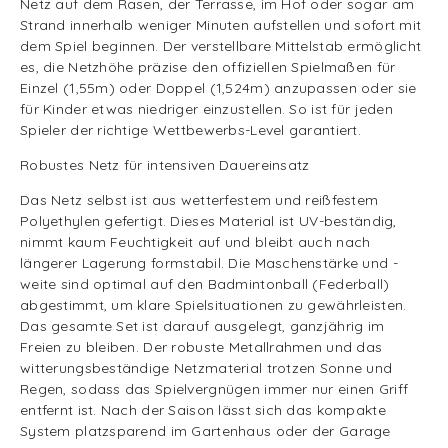
Netz auf dem Rasen, der Terrasse, im Hof oder sogar am
Strand innerhalb weniger Minuten aufstellen und sofort mit
dem Spiel beginnen. Der verstellbare Mittelstab ermöglicht
es, die Netzhöhe präzise den offiziellen Spielmaßen für
Einzel (1,55m) oder Doppel (1,524m) anzupassen oder sie
für Kinder etwas niedriger einzustellen. So ist für jeden
Spieler der richtige Wettbewerbs-Level garantiert.
Robustes Netz für intensiven Dauereinsatz
Das Netz selbst ist aus wetterfestem und reißfestem
Polyethylen gefertigt. Dieses Material ist UV-beständig,
nimmt kaum Feuchtigkeit auf und bleibt auch nach
längerer Lagerung formstabil. Die Maschenstärke und -
weite sind optimal auf den Badmintonball (Federball)
abgestimmt, um klare Spielsituationen zu gewährleisten.
Das gesamte Set ist darauf ausgelegt, ganzjährig im
Freien zu bleiben. Der robuste Metallrahmen und das
witterungsbeständige Netzmaterial trotzen Sonne und
Regen, sodass das Spielvergnügen immer nur einen Griff
entfernt ist. Nach der Saison lässt sich das kompakte
System platzsparend im Gartenhaus oder der Garage