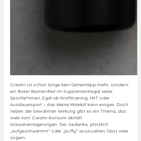
Creatin ist schon lange kein Geheimtipp mehr, sondern
ein fester Bestandteil im Supplementregal vieler
Sportler*innen. Egal ob Krafttraining, HIIT oder
Ausdauersport – das kleine Molekül kann einiges. Doch
neben der bewährten Wirkung gibt es ein Thema, das
viele vom Creatin-Konsum abhält:
Wassereinlagerungen. Der Gedanke, plötzlich
„aufgeschwemmt“ oder „puffy“ auszusehen, lässt viele
zögern.