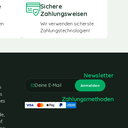
e
Sichere
Zahlungsweisen
en
Wir verwenden sicherste
Zahlungstechnologien!
Newsletter
n
es
Zahlungsmethoden
tes
de,
uf