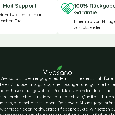
-Mail Support
100% Rückgab
Garantie
ir Antworten noch am
leichen Tag!
Innerhalb von 14 Tag
zurücksenden!
 Vivasano sind ein engagiertes Team mit Leidenschaft für ei
eres Zuhause, alltagstaugliche Lösungen und ganzheitlich
nden. Unsere ausgewählten Produkte verbinden durchdach
 mit praktischer Funktionalität und echter Qualität – für ein
igeres, angenehmeres Leben. Ob clevere Alltagsgegenstän
le Wohnideen oder hochwertige Pflegeprodukte: Wir setzen a