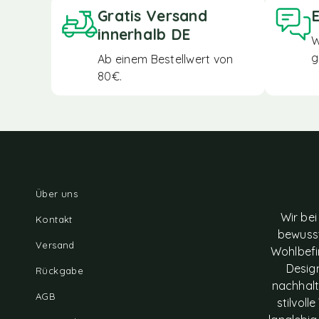
Gratis Versand
E
innerhalb DE
W
g
Ab einem Bestellwert von
80€.
Über uns
Wir bei
Kontakt
bewusst
Versand
Wohlbefi
Design
Rückgabe
nachhalt
AGB
stilvol