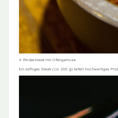
4. Rindersteak mit Ofengemüse
Ein saftiges Steak (ca. 200 g) liefert hochwertiges Pr