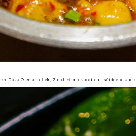
otein. Dazu Ofenkartoffeln, Zucchini und Karotten – sättigend un