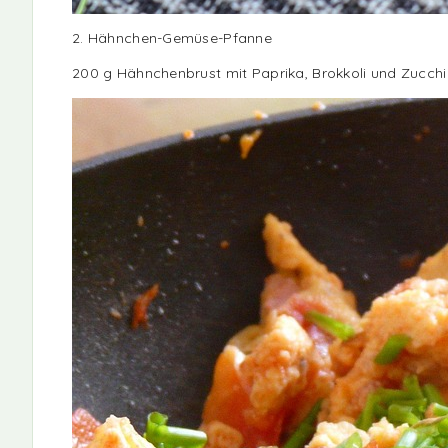
2. Hähnchen-Gemüse-Pfanne
200 g Hähnchenbrust mit Paprika, Brokkoli und Zucchin