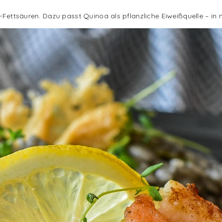
-Fettsäuren. Dazu passt Quinoa als pflanzliche Eiweißquelle – in nu